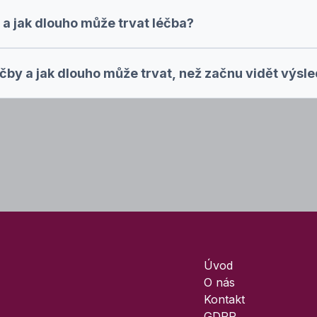
 a jak dlouho může trvat léčba?
čby a jak dlouho může trvat, než začnu vidět výsl
Úvod
O nás
Kontakt
GDPR