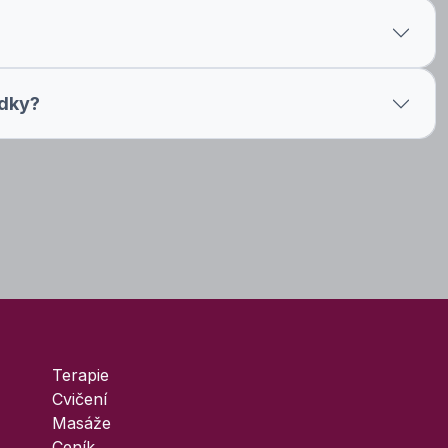
edky?
Terapie
Cvičení
Masáže
Ceník